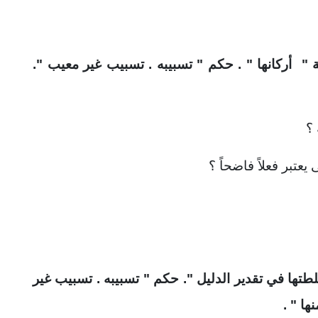
أركانها " . حكم " تسبيبه . تسبيب غير معيب ".
؟
تبر فعلاً فاضحاً ؟
تها في تقدير الدليل ". حكم " تسبيبه . تسبيب غير
ها " .