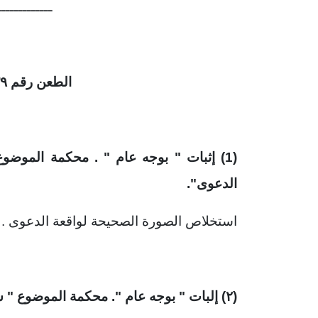
ـــــــــــــ
الطعن رقم ١٧٣٩ لسنة ٦٢ القضائية
(1) إثبات " بوجه عام " . محكمة الموض
الدعوى".
استخلاص الصورة الصحيحة لواقعة الدعوى .
(
۲)
إلبات " بوجه عام ". محكمة الموضوع " سل