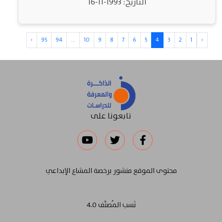
التاريخ: 1993-11-16
›
95
94
...
10
9
8
7
6
5
4
3
2
1
‹
تابعونا على
محتوى الموقع منشور برخصة المشاع الإبداعي
نَسب المُصنَّف 4.0