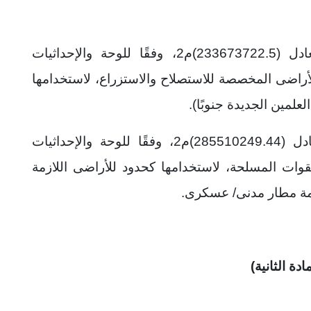
3 – مساحة (55625.56) فدان تقريبًا تعادل (233673722.5)م2، وفقًا للوحة والإحداثيات
الأراضى المخصصة للاستصلاح والاستزراع، لاستخدامها
علمين الجديدة جنوبًا).
4 – مساحة (67965.15) فدان تقريبًا تعادل (285510249.44)م2، وفقًا للوحة والإحداثيات
قوات المسلحة، لاستخدامها كحدود للأراضى اللازمة
امة مطار مدنى/ عسكرى.
مادة الثانية)