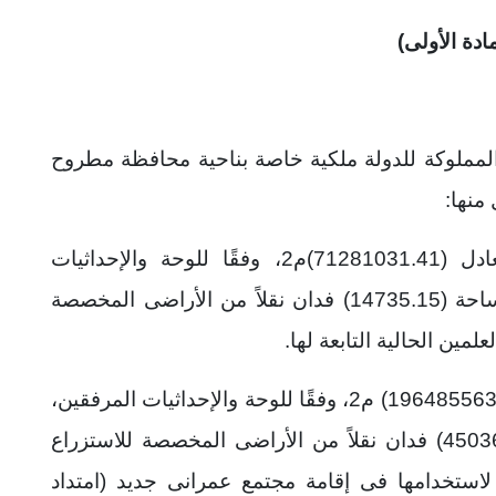
مادة الأولى)
مملوكة للدولة ملكية خاصة بناحية محافظة مطروح
منها:
1 – مساحة (16968.30) فدان تقريبًا تعادل (71281031.41)م2، وفقًا للوحة والإحداثيات
المرفقين، ويرمز لها بالحرف ( أ )، منها مساحة (14735.15) فدان نقلاً من الأراضى المخصصة
مين الحالية التابعة لها.
2 – مساحة (46773) فدانًا تقريبًا تعادل (196485563.42) م2، وفقًا للوحة والإحداثيات المرفقين،
ويرمز لها بالحرف (ب)، منها مساحة (45036.63) فدان نقلاً من الأراضى المخصصة للاستزراع
 لاستخدامها فى إقامة مجتمع عمرانى جديد (امتداد