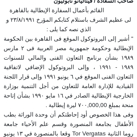
لسعادة / فيتاليانو نابوليون
القائم بأعمال السفارة الإيطالية بالقاهرة
يم الشرف باستلام كتابكم المؤرخ ٢٣/٨/١٩٩١
و
الذي نصه كما يلى :
ر إلى البروتوكول الموقع فى القاهرة بين الحكومة
الية وحكومة جمهورية مصر العربية فى
۲
مارس
شأن برنامج التعاون الفنى والمالي للسنوات
، وإلى البروتوكول الإضافي لاتفاقية
التعاون الفنى الموقع في ٦ يونيو ١٩٩١ وإلى قرار اللجنة
ية للإدارة العامة للتعاون من أجل التنمية بوزارة
ة الإيطالية الصادر في ١٦ مايو
۱۹۹۰
بشأن إتاحة
٧٠٠, ليرة إيطالية
.
ذا الخصوص أود إحاطتكم أن وحدة الوراثة بطب
ال بجامعة المنصورة وقسم علم الأحياء جامعة
لثانية
Tor Vergatas
وقعا بالمنصورة في ١٣ يونيو