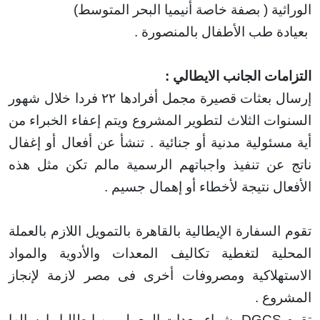
ية ( بصفة خاصة
أنيميا البحر المتوسط)
ة طب الأطفال بالمنصورة
.
ات الجانب الايطالي
:
 بعثات قصيرة مجمل أفرادها
۲۲
فردا خلال شهور
ات الثلاث لتطوير المشروع ويتم إعفاء الخبراء من
ئولية مدنية أو جنائية . تنشأ عن أفعال أو إغفال
عن تنفيذ واجباتهم الرسمية مالم تكن مثل هذه
ال نتيجة لأخطاء أو إهمال جسيم
.
لسفارة الإيطالية بالقاهرة بالتمويل اللازم بالعملة
ية لتغطية تكاليف المعدات والأدوية والمواد
هلاكية ومصروفات أخرى فى مصر لازمة لإنجاز
وع
.
DGC
بشراء معدات المعمل من إيطاليا وإرسالها