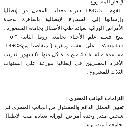
المشروع .
م
DGCS
بشراء معدات المعمل من إيطاليا
لها إلى السفارة الإيطالية
بالقاهرة لوحدة
اض الوراثية بعيادة طب الأطفال بجامعة المنصورة
.
قسم علم الأحياء بجامعة روما الثانية "
Tor
Var
"
على نفقته ومقره ( متقاضيا من
DGCS
سبة ) 4 منح مدة كل منها
6 شهور لتدريب
اد المصريين في إيطاليا موزعة على السنوات
ث للمشروع
.
مات الجانب المصرى
:
 الممثل الدائم والمسئول من الجانب المصرى فى
مدير وحدة أمراض
الوراثة بعيادة طب الاطفال
ة المنصورة
.