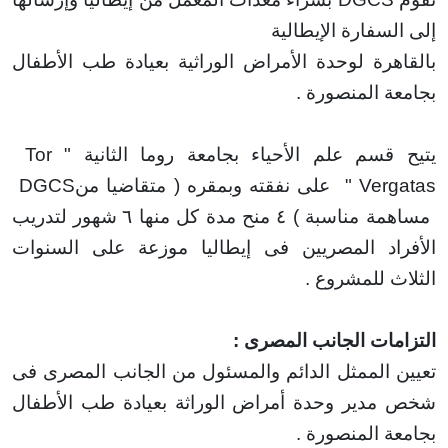
سفارة الإيطالية
هرة لوحدة الأمراض الوراثية بعيادة طب الأطفال
ة المنصورة
.
قسم علم الأحياء بجامعة روما الثانية "
Tor
Ver
"
على نفقته وبمقره ( متقاضيا من
DGCS
مساهمة مناسبة ) ٤ منح مدة كل منها ٦ شهور لتدريب
اد المصريين فى إيطاليا موزعة على السنوات
ث للمشروع
.
مات الجانب المصرى
:
 الممثل الدائم والمسئول من الجانب المصرى فى
مدير وحدة أمراض
الوراثة بعيادة طب الأطفال
ة المنصورة
.