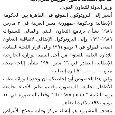
لدولة للتعاون الدولى
إلى البروتوكول الموقع فى القاهرة بين الحكومة
لية وحكومة جمهورية مصر العربية في ٢ مارس
شأن برنامج التعاون الفني والمالي للسنوات
وإلى البروتوكول الإضافي لاتفاقية التعاون
لموقع في ٦ يونيو
۱۹۹۱
وإلى قرار اللجنة القيادية
ة العامة للتعاون من أجل التنمية بوزارة الخارجية
ية الصادر في ١٦ مايو
۱۹۹۰
بشأن إتاحة منحة
۷۰۰,۰۰۰,۰۰
ليرة إيطالية
.
ذا الخصوص أود إحاطتكم أن وحدة الوراثة بطب
ال بجامعة المنصورة وقسم علم الأحياء بجامعة
لثانية
" Tor Vergatan "
وقعا بالمنصورة
في ١٣
۱۹۹۱
مذكرة التفاهم
.
المشروع هو إنشاء مركز وقاية وعلاج للأمراض