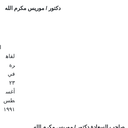
دكتور / موريس مكرم الله
ا
لقاه
رة
في
٢٣
أغس
طس
۱۹۹۱
السعادة دكتور / موریس مکرم الله