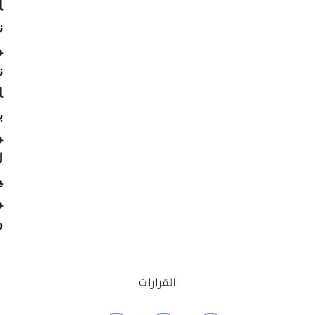
ا
ن
و
ن
ا
ب
و
ل
ي
و
ن
القرارات