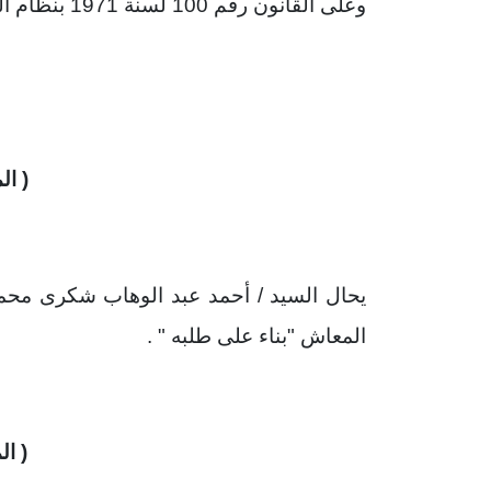
وعلى القانون رقم 100 لسنة 1971 بنظام المخابرات العامة والقوانين المعدلة له ؛
( ال
يحال السيد / أحمد عبد الوهاب شكرى محمد
المعاش "بناء على طلبه " .
( ال