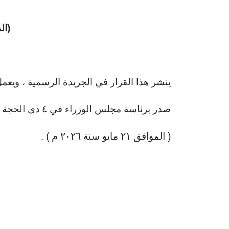
(ال
ينشر هذا القرار في الجريدة الرسمية ، ويعمل 
صدر برئاسة مجلس الوزراء في ٤ ذى الحجة سنة ١٤٤٧ هـ
( الموافق ٢١ مايو سنة ٢٠٢٦ م ) .