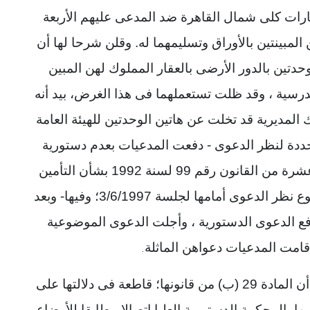
لدعوى رقم 16231 لسنة 1996 إيجارات كلى شمال القاهرة ضد المدعى عليهم الأربعة
 المبينتين بالأوراق وتسليمهما له. وقلن شرحا لها أن
حدتين بالدور الأرضى بالعقار المملوك لهن المبين
مدرسية ، وقد ظلت تستعملهما فى هذا الغرض، بيد أنه
دعيات بتاريخ 18/11/1993 أن تلك المديرية قد تخلت عن هاتين الوحدتين للهيئة العامة
الصحى . وبجلسة 20/5/1997- المحددة لنظر الدعوى - دفعت المدعيات بعدم دستورية
الفقرتين الأولى والثانية من المادة الحادية عشرة من القانون رقم 99 لسنة 1992 بشأن التأمين
الصحى على الطلاب، فأجلت محكمة الموضوع نظر الدعوى أمامها لجلسة 3/6/1997؛ وفيها- وبعد
ع الدعوى الدستورية ، وأجلت الدعوى الموضوعية
.
وحيث إن قضاء هذه المحكمة قد جرى على أن المادة 29 (ب) من قانونها؛ قاطعة فى دلالتها على
 بالمحكمة الدستورية العليا اتصالا مطابقا للأوضاع