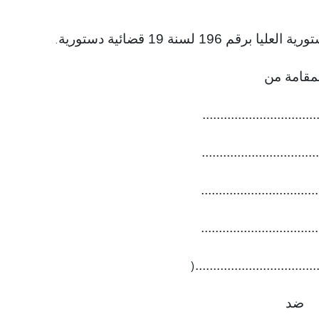
1 لسنة 19 قضائية دستورية
.
مقامة من
.............................
.............................
.............................
..............................
.............................
)
ضد