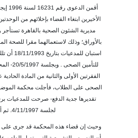
أقمن ا
الأخيرين ابتغاء القضاء بإخلائهم من الوحدتين
مديرية الشئون الصحية بالقاهرة تستأجر و
بالأوراق؛ وذلك لاستعمالهما مقرا للصحة ال
استبان للم
للتأمين 
تقديرها جدية الدفع- صرحت للمدعيات برف
لجلسة 4/11/1997. ثم أقامت المدعيات دعواهن الماثلة
أن النصوص التشريعية التى يتصل الطعن عليها