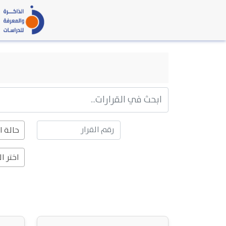
حالة ا
اختر ا