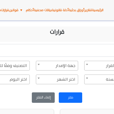
الرئيسية
تقارير
أوراق بحثية
أدلة قانونية
بيانات صحفية
أحكام
▼
قوانين
قرارات
م
قرارات
لقرار
جهة الإصدار
لسنة
اختر الشهر
اختر اليوم
إلغاء الفلتر
فلتر