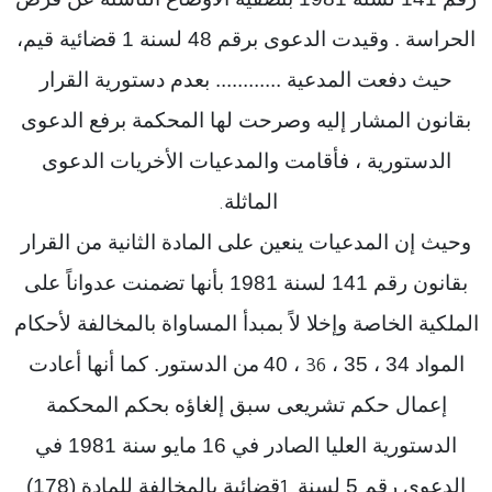
الحراسة . وقيدت الدعوى برقم 48 لسنة 1 قضائية قيم،
حيث دفعت المدعية ............ بعدم دستورية القرار
بقانون المشار إليه وصرحت لها المحكمة برفع الدعوى
الدستورية ، فأقامت والمدعيات الأخريات الدعوى
الماثلة
.
وحيث إن المدعيات ينعين على المادة الثانية من القرار
بقانون رقم 141 لسنة 1981 بأنها تضمنت عدواناً على
الملكية الخاصة وإخلا لاً بمبدأ المساواة بالمخالفة لأحكام
المواد 34 ، 35 ،
، 40
من الدستور. كما أنها أعادت
36
إعمال حكم تشريعى سبق إلغاؤه بحكم المحكمة
الدستورية العليا الصادر في 16 مايو سنة 1981 في
الدعوى رقم 5 لسنة
قضائية بالمخالفة للمادة (178)
1