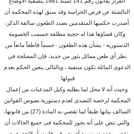
القرار بقانون رقم 141 لسنة 1981 بتصفية الأوضاع
النالشئة عن فرض الحراسة وقد سبق لهذه المحكمة أن
أصدرت حكميها المتقدمين بصدد الطعون سالفة الذكر،
وكان قضاؤها هذا له حجية مطلقة حسمت الخصومة
الدستورية - بشأن هذه الطعون
حسماً قاطعاً مانعاً من
-
نظر أي طعن مماثل يثور من جديد، فإن المصلحة في
الدعوى الماثلة تكون منتفية ، وبالتالى يتعين الحكم بعدم
قبولها
.
وحيث أنه لا محل لما يطلبه وكيل المدعيات من إعمال
المحكمة لرخصة التصدى لعدم دستورية نصوص القوانين
السالف بيانها طبقاً لما تقضي به المادة (27) من قانونها،
والتي تنص على أنه يجوز للمحكمة فى جميع الحالات أن
تقضي بعدم دستورية أى نص في قانون أو لائحة يعرض