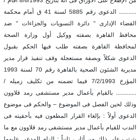
من الإطلاع على الأوراق فى أنه بتاريخ 8/6/1993 أقام /
........... الدعوى رقم 5885 لسنة 41 ق أمام محكمة
القضاء الإدارى " دائرة التسويات والجزاءات " ضد
محافظ القاهرة بصفته ووكيل أول وزارة الصحة
لمحافظة القاهرة بصفته طلب فيها الحكم بقبول
الدعوى شكلاً وبصفة مستعجلة وقف تنفيذ قرار مدير
مديرية الشئون الصحية بالقاهرة رقم 70 لسنة 1993
المؤرخ 7/2/1993 فيما تضمنه من تكليف زميله /
............. بالقيام بأعمال مدير مستشفى رمد قلاوون
وذلك لحين الفصل فى الموضوع – والحكم فى موضوع
الدعوى أولاً : بإلغاء القرار المطعون فيه بأحقيته فى
الندب للقيام بأعمال مدير مستشفى رمد قلاوون مع ما
يترتب على ذلك من آثار ، ثانياً : إلزام المدعى عليهما