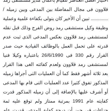
اختيار أفضل العناصر للقيام بأعمال مدير مستشفى رمد
قلاوون فى مجال المفاضلة بين المدعى وبين زميله /
.............. تبين أن الأخير كان يتولى بكفاءة علمية وعملية
وظيفة وكيل مستشفى رمد روض الفرج وذلك قبل نقله
لمستشفى رمد قلاوون بعكس المدعى الذى ثبت عدم
قدرته على تحمل العمل بالوظائف القيادية حيث صدر
القرار رقم 330 فى 26/6/1990 باعتباره وكيلا فنيا
لمستشفى رمد قلاوون ولعدم كفائته الغى هذا القرار
بعد ثلاثة أشهر فقط كما أن العمليات التى أجراها زميله
المذكور تفوق كثيرا عدد العمليات التى قام بها المدعى
أو أشرف عليها بالإضافة إلى أن زميله المذكور قدرت
كفايته عام 1991 بمرتبة ممتاز ولم توقع عليه ثمة
جزاءات فى حين أن درجة كفاية المدعى قدرت عام