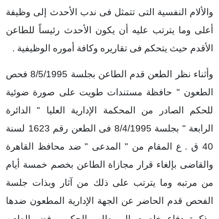
والألام النفسية التى تتمثل فى ندب الأحدث إلى وظيفة
أعلى وما يترتب عليه أن يكون الأحدث رئيساً للطاعن
الأقدم حيث يتحكم فى تقاريره وكافة أموره الوظيفية .
وأثناء نظر الطعن قدم الطاعن بجلسة 8/5/1995 فحص
الطعون " حافظة مستندات طويت على صورة ضوئية
للحكم الصادر من المحكمة الإدارية العليا " الدائرة
الرابعة " بجلسة 8/4/1995 فى الطعن رقم 1623 لسنة
40 ق . ع المقام من " المدعى " ضد محافظ القاهرة
والقاضى بإلغاء قرار مجازاة الطاعن بخصم خمسة أيام
من مرتبه وما يترتب على ذلك من آثار وبذات جلسة
الفحص قدم الحاضر عن الجهة الإدارية المطعون ضدها
مذكرة دفاع خلصت إلى طلب الحكم برفض الطعن